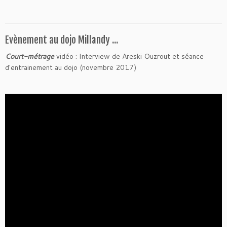
Evènement au dojo Millandy ...
Court-métrage
vidéo : Interview de Areski Ouzrout et séance
d'entrainement au dojo (novembre 2017)