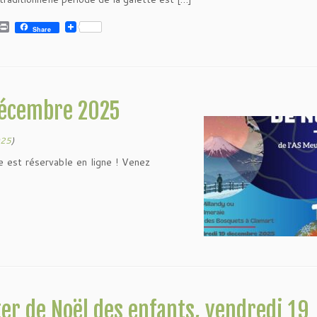
P
Share
r
i
n
t
 décembre 2025
025
)
ée est réservable en ligne ! Venez
er de Noël des enfants, vendredi 19