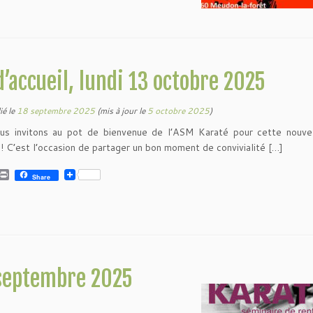
d’accueil, lundi 13 octobre 2025
ié le
18 septembre 2025
(mis à jour le
5 octobre 2025
)
us invitons au pot de bienvenue de l’ASM Karaté pour cette nouvel
 ! C’est l’occasion de partager un bon moment de convivialité […]
P
Share
r
i
n
t
septembre 2025