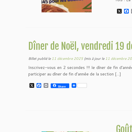
X
F
a
c
e
b
o
o
Dîner de Noël, vendredi 19
k
Billet publié le
11 décembre 2025
(mis à jour le
11 décembre 2
Inscrivez-vous en 2 secondes !!! le dîner de fin d’ann
participer au dîner de fin d’année de la section […]
X
F
P
Share
a
r
c
i
e
n
b
t
o
o
k
Goût