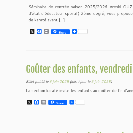
Séminaire de rentrée saison 2025/2026 Areski O
d’état d’éducateur sportif) 2ème degré, vous propose
de karaté avant […]
X
F
P
Share
a
r
c
i
e
n
b
t
o
o
k
Goûter des enfants, vendredi
Billet publié le
6 juin 2025
(mis à jour le
6 juin 2025
)
La section karaté invite les enfants au goûter de fin d’a
X
F
P
Share
a
r
c
i
e
n
b
t
o
o