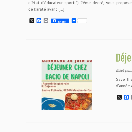
d’état d’éducateur sportif) 2ème degré, vous propose
de karaté avant […]
X
F
P
Share
a
r
c
i
e
n
b
t
o
o
k
Déje
Billet publ
Save the
d’année 
X
F
a
c
e
b
o
o
k