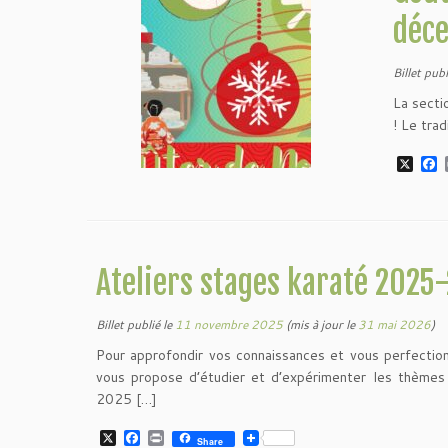
déc
Billet publ
La secti
! Le tra
X
F
a
c
e
b
o
o
Ateliers stages karaté 2025
k
Billet publié le
11 novembre 2025
(mis à jour le
31 mai 2026
)
Pour approfondir vos connaissances et vous perfectio
vous propose d’étudier et d’expérimenter les thèmes
2025 […]
X
F
P
Share