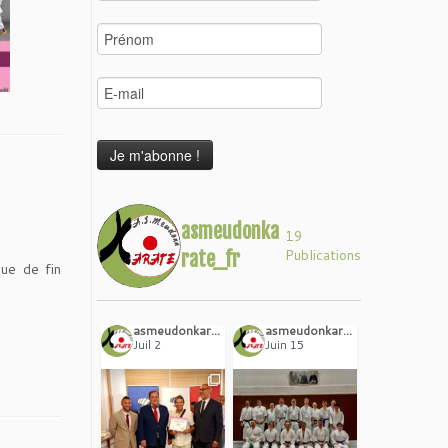
asmeudonka
19
Publications
rate_fr
cue de fin
asmeudonkarate_fr
asmeudonkarate_fr
Juil 2
Juin 15