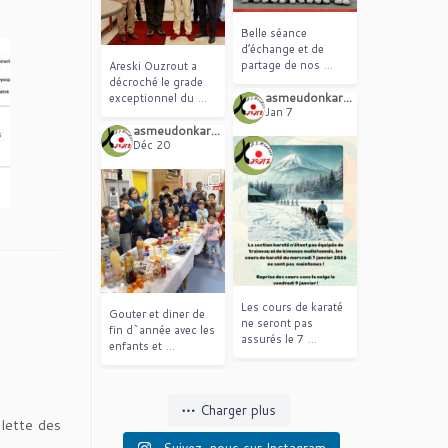
Belle séance
d’échange et de
...
partage de nos
Areski Ouzrout a
décroché le grade
...
asmeudonkarate_fr
exceptionnel du
Jan 7
asmeudonkarate_fr
Déc 20
Les cours de karaté
Gouter et diner de
ne seront pas
fin d`année avec les
...
assurés le 7
...
enfants et
Charger plus
alette des