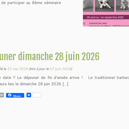
 de participer au 8ème séminaire
uner dimanche 28 juin 2026
ié le
31 mai 2026
(mis à jour le
27 juin 2026
)
 date !! Le déjeuner de fin d’année arrive ! Le traditionnel barbe
aura lieu le dimanche 28 juin 2026 […]
P
Share
r
i
n
t