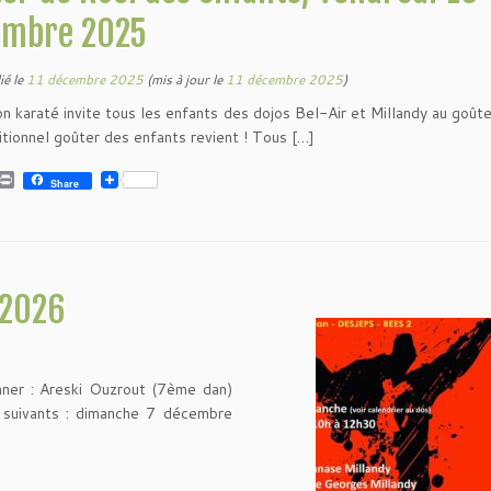
embre 2025
ié le
11 décembre 2025
(mis à jour le
11 décembre 2025
)
on karaté invite tous les enfants des dojos Bel-Air et Millandy au goût
ditionnel goûter des enfants revient ! Tous […]
P
Share
r
i
n
t
-2026
nner : Areski Ouzrout (7ème dan)
 suivants : dimanche 7 décembre