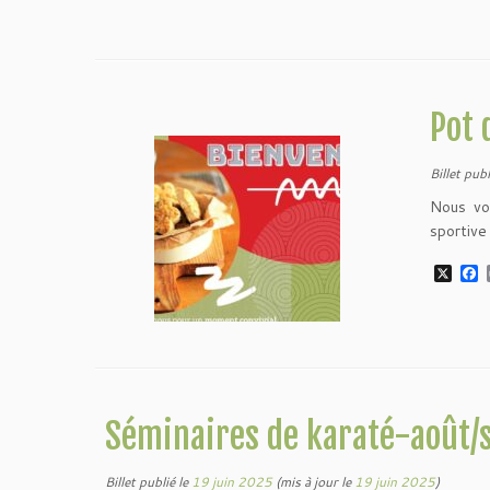
a
r
c
i
e
n
b
t
o
o
k
Pot 
Billet publ
Nous vo
sportive
X
F
a
c
e
b
o
o
k
Séminaires de karaté-août/
Billet publié le
19 juin 2025
(mis à jour le
19 juin 2025
)