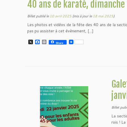
40 ans de karaté, dimanche
k
Billet publié le
10 avril 2025
(mis à jour le
18 mai 2025
)
Les photos et vidéos de la fête des 40 ans de la section
pas pu assister à cet évènement, […]
X
F
P
Share
a
r
c
i
e
n
b
t
o
o
k
Gale
janv
Billet publ
La secti
rois ! La