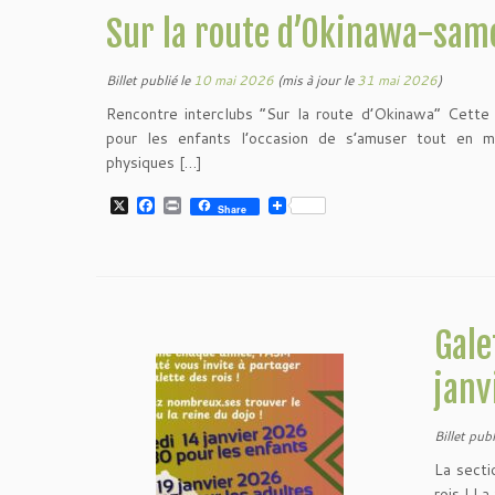
Sur la route d’Okinawa-sam
Billet publié le
10 mai 2026
(mis à jour le
31 mai 2026
)
Rencontre interclubs “Sur la route d’Okinawa” Cette 
pour les enfants l’occasion de s’amuser tout en m
physiques […]
X
F
P
Share
a
r
c
i
e
n
b
t
o
o
k
Gale
janv
Billet publ
La secti
rois ! La