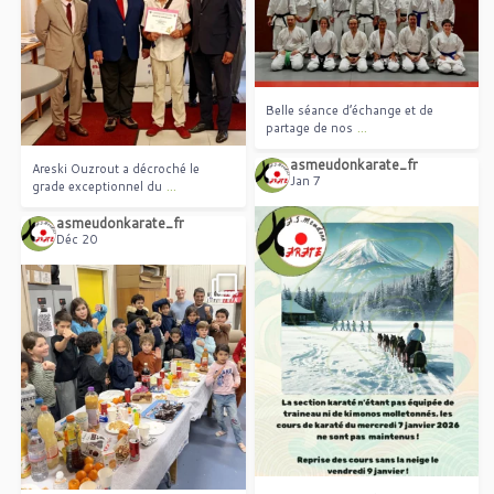
...
partage de nos
Areski Ouzrout a décroché le
...
grade exceptionnel du
Belle séance d’échange et de
...
partage de nos
asmeudonkarate_fr
Areski Ouzrout a décroché le
Jan 7
...
grade exceptionnel du
asmeudonkarate_fr
Déc 20
Les cours de karaté ne seront pas
...
assurés le 7
Gouter et diner de fin d`année
...
avec les enfants et