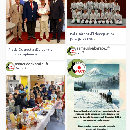
Belle séance d’échange et de
...
partage de nos
Areski Ouzrout a décroché le
...
grade exceptionnel du
Belle séance d’échange et de
...
partage de nos
asmeudonkarate_fr
Areski Ouzrout a décroché le
Jan 7
...
grade exceptionnel du
asmeudonkarate_fr
Déc 20
Les cours de karaté ne seront pas
...
assurés le 7
Gouter et diner de fin d`année
...
avec les enfants et