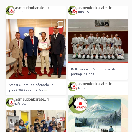
asmeudonkarate_fr
asmeudonkarate_fr
Juil 2
Juin 15
Belle séance d’échange et de
...
partage de nos
Areski Ouzrout a décroché le
...
grade exceptionnel du
Belle séance d’échange et de
...
partage de nos
asmeudonkarate_fr
Areski Ouzrout a décroché le
Jan 7
...
grade exceptionnel du
asmeudonkarate_fr
Déc 20
Les cours de karaté ne seront pas
...
assurés le 7