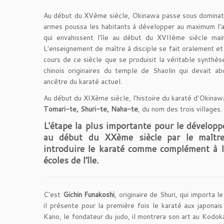
Au début du XVème siècle, Okinawa passe sous domination
armes poussa les habitants à développer au maximum l'a
qui envahissent l'île au début du XVIIème siècle maint
L'enseignement de maître à disciple se fait oralement et 
cours de ce siècle que se produisit la véritable synthès
chinois originaires du temple de Shaolin qui devait a
ancêtre du karaté actuel.
Au début du XIXème siècle, l'histoire du karaté d'Okinawa
Tomari-te, Shuri-te, Naha-te
, du nom des trois villages.
L'étape la plus importante pour le développ
au début du XXème siècle par le maît
introduire le karaté comme complément à l
écoles de l'île.
C'est
Gichin Funakoshi
, originaire de Shuri, qui importa
il présente pour la première fois le karaté aux japonais 
Kano, le fondateur du judo, il montrera son art au Kodoka