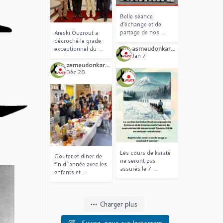
Belle séance
d’échange et de
...
partage de nos
Areski Ouzrout a
décroché le grade
...
asmeudonkarate_fr
exceptionnel du
Jan 7
asmeudonkarate_fr
Déc 20
Les cours de karaté
Gouter et diner de
ne seront pas
fin d`année avec les
...
assurés le 7
...
enfants et
Charger plus