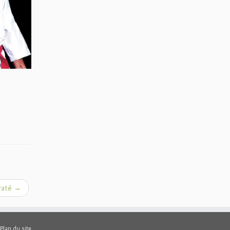
raté
→
Plan du site