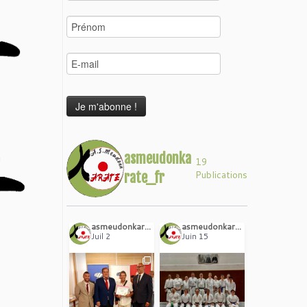
asmeudonka
19
Publications
rate_fr
asmeudonkarate_fr
asmeudonkarate_fr
Juil 2
Juin 15