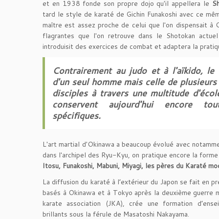
et en 1938 fonde son propre dojo qu'il appellera le
S
tard le style de karaté de Gichin Funakoshi avec ce m
maître est assez proche de celui que l'on dispensait à 
flagrantes que l'on retrouve dans le Shotokan actuel
introduisit des exercices de combat et adaptera la pratiqu
Contrairement au judo et à l'aïkido, le
d'un seul homme mais celle de plusieurs
disciples à travers une multitude d'écol
conservent aujourd'hui encore tout
spécifiques.
L'art martial d'Okinawa a beaucoup évolué avec notammen
dans l'archipel des Ryu-Kyu, on pratique encore la forme 
Itosu, Funakoshi, Mabuni, Miyagi, les pères du Karaté m
La diffusion du karaté à l’extérieur du Japon se fait en pr
basés à Okinawa et à Tokyo après la deuxième guerre mo
karate association (JKA), crée une formation d’ense
brillants sous la férule de Masatoshi Nakayama.