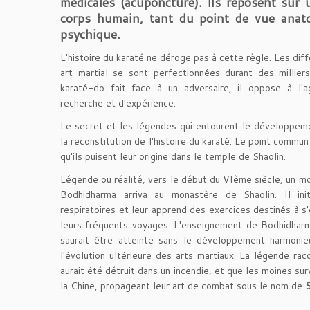
médicales (acuponcture). Ils reposent sur 
corps humain, tant du point de vue anat
psychique.
L'histoire du karaté ne déroge pas à cette règle. Les di
art martial se sont perfectionnées durant des milliers
karaté-do fait face à un adversaire, il oppose à l'
recherche et d'expérience.
Le secret et les légendes qui entourent le développemen
la reconstitution de l'histoire du karaté. Le point commu
qu'ils puisent leur origine dans le temple de Shaolin.
Légende ou réalité, vers le début du VIème siècle, un m
Bodhidharma arriva au monastère de Shaolin. Il ini
respiratoires et leur apprend des exercices destinés à s'
leurs fréquents voyages. L'enseignement de Bodhidharma
saurait être atteinte sans le développement harmonieu
l'évolution ultérieure des arts martiaux. La légende ra
aurait été détruit dans un incendie, et que les moines sur
la Chine, propageant leur art de combat sous le nom de