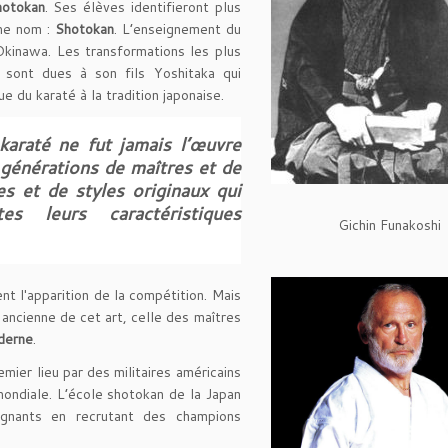
hotokan
. Ses élèves identifieront plus
ême nom :
Shotokan
. L’enseignement du
Okinawa. Les transformations les plus
 sont dues à son fils Yoshitaka qui
e du karaté à la tradition japonaise.
 karaté ne fut jamais l’œuvre
 générations de maîtres et de
es et de styles originaux qui
es leurs caractéristiques
Gichin Funakoshi
t l'apparition de la compétition. Mais
ancienne de cet art, celle des maîtres
oderne
.
emier lieu par des militaires américains
ndiale. L’école shotokan de la Japan
ignants en recrutant des champions