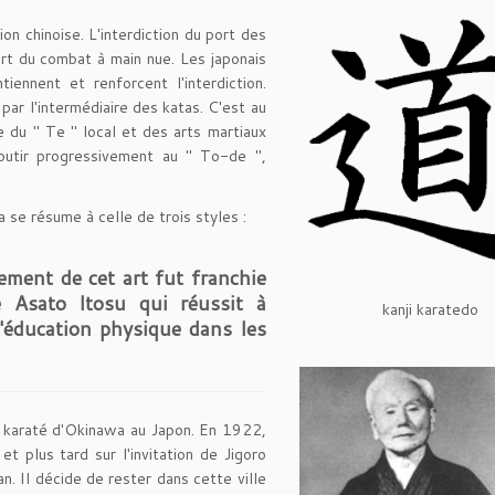
 chinoise. L'interdiction du port des
rt du combat à main nue. Les japonais
iennent et renforcent l'interdiction.
par l'intermédiaire des katas. C'est au
e du " Te " local et des arts martiaux
boutir progressivement au " To-de ",
 se résume à celle de trois styles :
ement de cet art fut franchie
re
Asato Itosu
qui réussit à
kanji karatedo
'éducation physique dans les
 le karaté d'Okinawa au Japon. En 1922,
et plus tard sur l'invitation de Jigoro
n. Il décide de rester dans cette ville