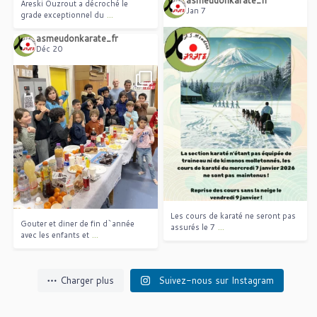
asmeudonkarate_fr
Areski Ouzrout a décroché le
Jan 7
...
grade exceptionnel du
asmeudonkarate_fr
Déc 20
Les cours de karaté ne seront pas
...
assurés le 7
Gouter et diner de fin d`année
...
avec les enfants et
Les cours de karaté ne seront pas
Gouter et diner de fin d`année
...
assurés le 7
...
avec les enfants et
Charger plus
Suivez-nous sur Instagram