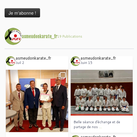
asmeudonkarate_fr
19 Publications
asmeudonkarate_fr
asmeudonkarate_fr
Juil 2
Juin 15
Belle séance d’échange et de
...
partage de nos
Areski Ouzrout a décroché le
...
grade exceptionnel du
Belle séance d’échange et de
...
partage de nos