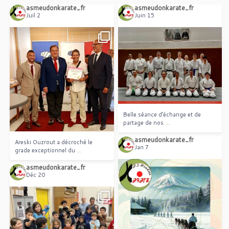
asmeudonkarate_fr
asmeudonkarate_fr
Juil 2
Juin 15
Belle séance d’échange et de
...
partage de nos
Areski Ouzrout a décroché le
...
grade exceptionnel du
Belle séance d’échange et de
...
partage de nos
asmeudonkarate_fr
Areski Ouzrout a décroché le
Jan 7
...
grade exceptionnel du
asmeudonkarate_fr
Déc 20
Les cours de karaté ne seront pas
...
assurés le 7