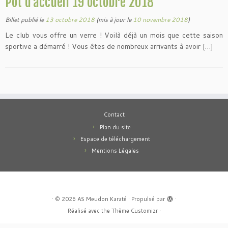
Pot d’accueil 19 octobre 2018
Billet publié le
13 octobre 2018
(mis à jour le
10 novembre 2018
)
Le club vous offre un verre ! Voilà déjà un mois que cette saison
sportive a démarré ! Vous êtes de nombreux arrivants à avoir […]
Contact
Plan du site
Espace de téléchargement
Mentions Légales
·
© 2026
AS Meudon Karaté
·
Propulsé par
·
Réalisé avec the
Thème Customizr
·