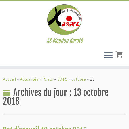
AS Meudon Karaté
Passer
au
Accueil
»
Actualités
»
Posts
»
2018
»
octobre
»
13
contenu
Archives du jour :
13 octobre
2018