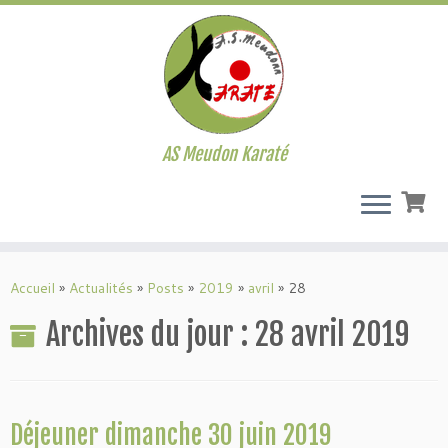
AS Meudon Karaté
Passer
au
Accueil
»
Actualités
»
Posts
»
2019
»
avril
»
28
contenu
Archives du jour :
28 avril 2019
Déjeuner dimanche 30 juin 2019