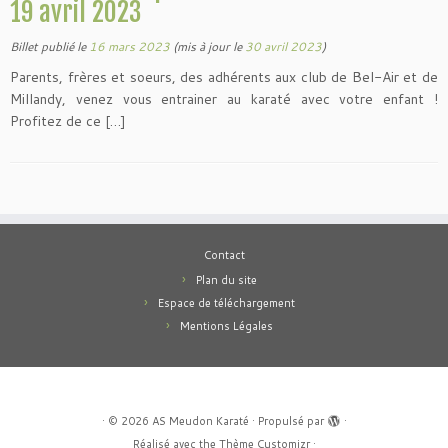
19 avril 2023
Billet publié le
16 mars 2023
(mis à jour le
30 avril 2023
)
Parents, frères et soeurs, des adhérents aux club de Bel-Air et de
Millandy, venez vous entrainer au karaté avec votre enfant !
Profitez de ce […]
Contact
Plan du site
Espace de téléchargement
Mentions Légales
·
© 2026
AS Meudon Karaté
·
Propulsé par
·
Réalisé avec the
Thème Customizr
·