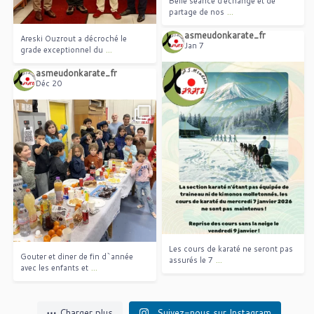
Belle séance d’échange et de
...
partage de nos
asmeudonkarate_fr
Areski Ouzrout a décroché le
Jan 7
...
grade exceptionnel du
asmeudonkarate_fr
Déc 20
Les cours de karaté ne seront pas
...
assurés le 7
Gouter et diner de fin d`année
...
avec les enfants et
Les cours de karaté ne seront pas
Gouter et diner de fin d`année
...
assurés le 7
...
avec les enfants et
Charger plus
Suivez-nous sur Instagram