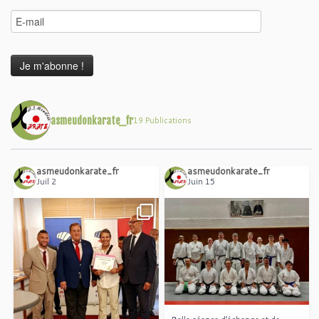
asmeudonkarate_fr
19 Publications
asmeudonkarate_fr
asmeudonkarate_fr
Juil 2
Juin 15
Belle séance d’échange et de
...
partage de nos
Areski Ouzrout a décroché le
...
grade exceptionnel du