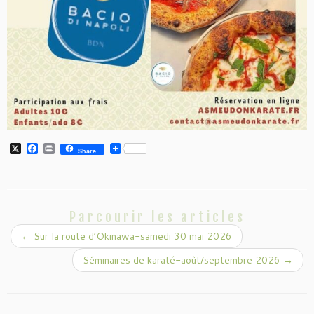
X
F
P
Share
a
r
c
i
e
n
b
t
o
o
Parcourir les articles
k
←
Sur la route d’Okinawa-samedi 30 mai 2026
Séminaires de karaté-août/septembre 2026
→