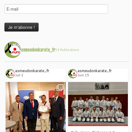
asmeudonkarate_fr
19 Publications
asmeudonkarate_fr
asmeudonkarate_fr
Juil 2
Juin 15
Belle séance d’échange et de
...
partage de nos
Areski Ouzrout a décroché le
...
grade exceptionnel du