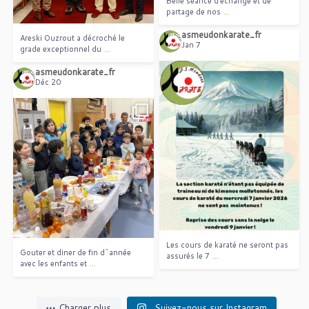
Belle séance d’échange et de
...
partage de nos
asmeudonkarate_fr
Areski Ouzrout a décroché le
Jan 7
...
grade exceptionnel du
asmeudonkarate_fr
Déc 20
Les cours de karaté ne seront pas
...
assurés le 7
Gouter et diner de fin d`année
...
avec les enfants et
Les cours de karaté ne seront pas
Gouter et diner de fin d`année
...
assurés le 7
...
avec les enfants et
Charger plus
Suivez-nous sur Instagram