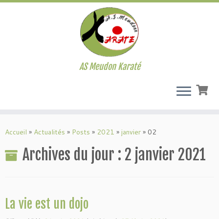
AS Meudon Karaté
Passer
au
Accueil
»
Actualités
»
Posts
»
2021
»
janvier
»
02
contenu
Archives du jour :
2 janvier 2021
La vie est un dojo