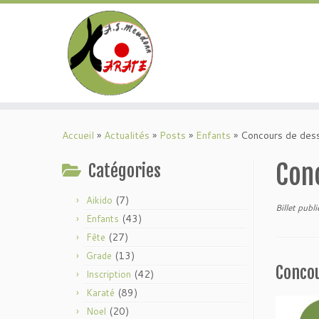
Passer
au
Accueil
»
Actualités
»
Posts
»
Enfants
»
Concours de des
contenu
Con
Catégories
(7)
Aikido
Billet publi
(43)
Enfants
(27)
Fête
(13)
Grade
Concou
(42)
Inscription
(89)
Karaté
(20)
Noel