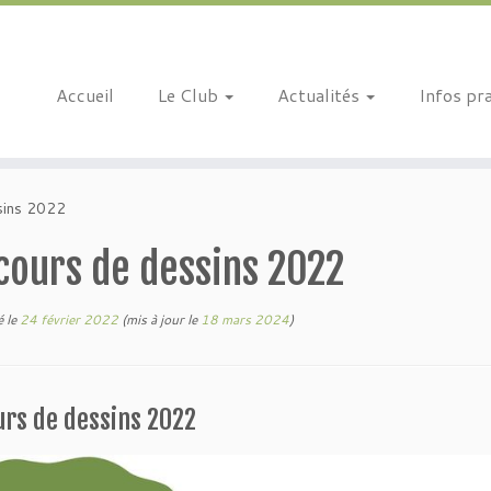
Accueil
Le Club
Actualités
Infos pr
sins 2022
cours de dessins 2022
é le
24 février 2022
(mis à jour le
18 mars 2024
)
rs de dessins 2022