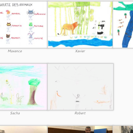
Maxence
Xavier
Sacha
Robert