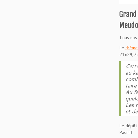
Grand 
Meudo
Tous nos
Le
thème 
21x29,7c
Cette
au ka
comba
faire
Au fe
quelq
Les 
et de
Le
dépôt 
Pascal.