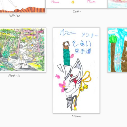
Colin
Héloïse
Noémie
Mélina