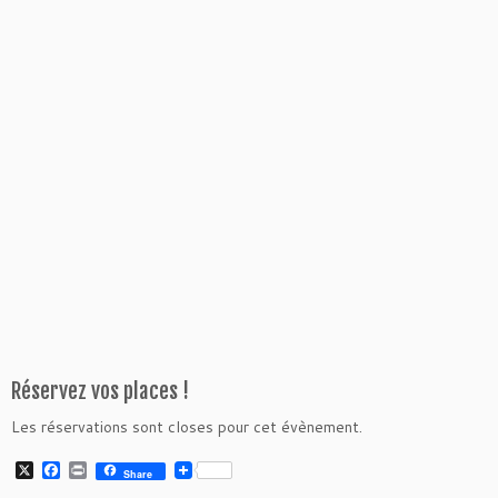
Réservez vos places !
Les réservations sont closes pour cet évènement.
X
F
P
Share
a
r