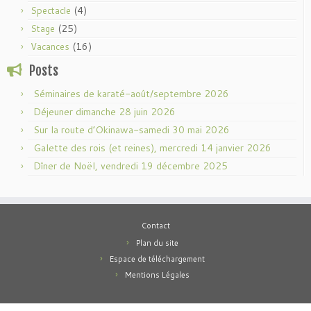
(4)
Spectacle
(25)
Stage
(16)
Vacances
Posts
Séminaires de karaté-août/septembre 2026
Déjeuner dimanche 28 juin 2026
Sur la route d’Okinawa-samedi 30 mai 2026
Galette des rois (et reines), mercredi 14 janvier 2026
Dîner de Noël, vendredi 19 décembre 2025
Contact
Plan du site
Espace de téléchargement
Mentions Légales