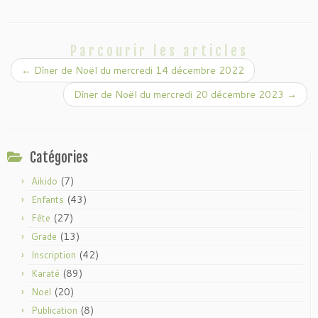
c
i
e
n
b
t
o
o
Parcourir les articles
k
←
Dîner de Noël du mercredi 14 décembre 2022
Dîner de Noël du mercredi 20 décembre 2023
→
Catégories
(7)
Aikido
(43)
Enfants
(27)
Fête
(13)
Grade
(42)
Inscription
(89)
Karaté
(20)
Noel
(8)
Publication