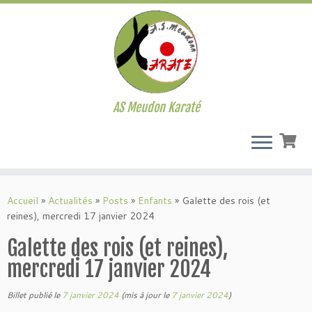
AS Meudon Karaté
Passer
au
Accueil
»
Actualités
»
Posts
»
Enfants
»
Galette des rois (et
contenu
reines), mercredi 17 janvier 2024
Galette des rois (et reines),
mercredi 17 janvier 2024
Billet publié le
7 janvier 2024
(mis à jour le
7 janvier 2024
)