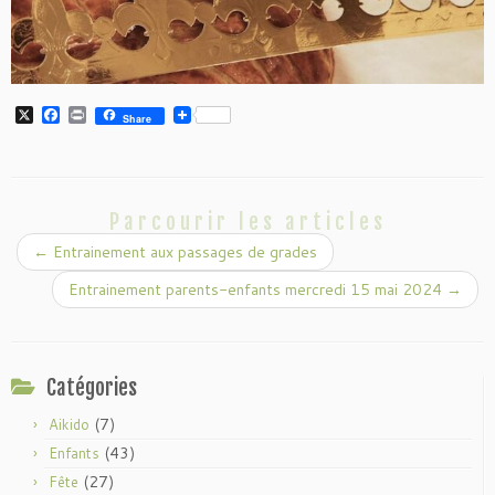
X
F
P
Share
a
r
c
i
e
n
b
t
o
o
Parcourir les articles
k
←
Entrainement aux passages de grades
Entrainement parents-enfants mercredi 15 mai 2024
→
Catégories
(7)
Aikido
(43)
Enfants
(27)
Fête