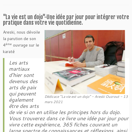
"La vie est un dojo"-Une idée par jour pour intégrer votre
pratique dans votre vie quotidienne.
Areski, nous dévoile
la parution de son
ème
4
ouvrage sur le
karaté
Les arts
martiaux
d’hier sont
devenus des
arts de paix
qui peuvent
Dédicace "La vie est un dojo" - Areski Ouzrout - 13
également
mars 2021
être des arts
de vie si on en utilise les principes hors du dojo.
Vous trouverez dans ce livre une idée par jour pour
vivre cette expérience, 365 fiches couvrant un
large spectre de connaissances et réflexions, ainsi