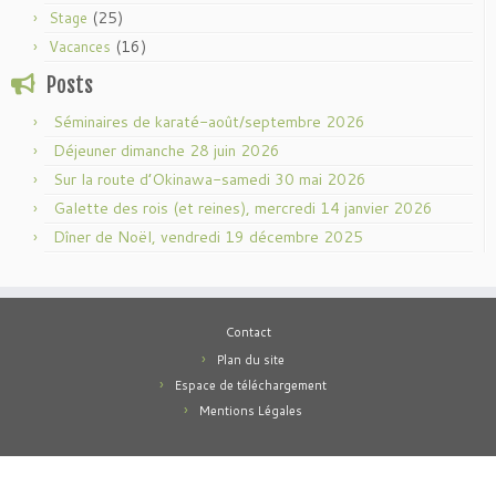
(25)
Stage
(16)
Vacances
Posts
Séminaires de karaté-août/septembre 2026
Déjeuner dimanche 28 juin 2026
Sur la route d’Okinawa-samedi 30 mai 2026
Galette des rois (et reines), mercredi 14 janvier 2026
Dîner de Noël, vendredi 19 décembre 2025
Contact
Plan du site
Espace de téléchargement
Mentions Légales