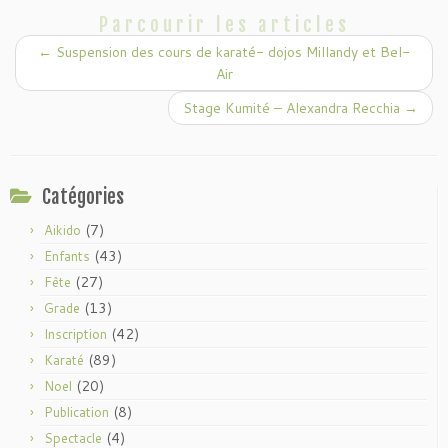
o
o
Parcourir les articles
k
←
Suspension des cours de karaté- dojos Millandy et Bel-
Air
Stage Kumité – Alexandra Recchia
→
Catégories
(7)
Aikido
(43)
Enfants
(27)
Fête
(13)
Grade
(42)
Inscription
(89)
Karaté
(20)
Noel
(8)
Publication
(4)
Spectacle