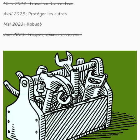
Mars 2023
: Travail contre couteau
Avril 2023
: Protéger les autres
Mai 2023
: Kobudô
Juin 2023
: Frappes, donner et recevoir