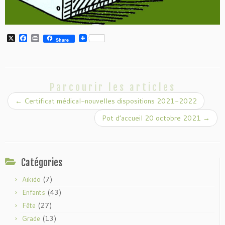
X
F
P
Share
a
r
c
i
e
n
b
t
o
o
Parcourir les articles
k
←
Certificat médical-nouvelles dispositions 2021-2022
Pot d’accueil 20 octobre 2021
→
Catégories
(7)
Aikido
(43)
Enfants
(27)
Fête
(13)
Grade