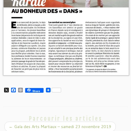
X
F
P
Share
a
r
c
i
e
n
b
t
o
o
Parcourir les articles
k
←
Gala des Arts Martiaux – samedi 23 novembre 2019