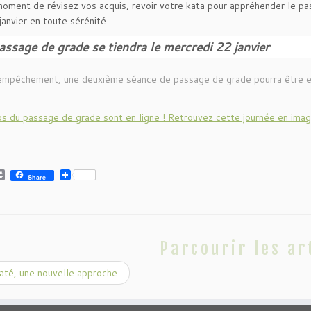
moment de révisez vos acquis, revoir votre kata pour appréhender le p
janvier en toute sérénité.
ssage de grade se tiendra le mercredi 22 janvier
empêchement, une deuxième séance de passage de grade pourra être e
s du passage de grade sont en ligne ! Retrouvez cette journée en image
P
Share
r
i
n
t
Parcourir les ar
té, une nouvelle approche.