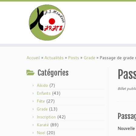
Passer
au
Accueil
»
Actualités
»
Posts
»
Grade
»
Passage de grade 
contenu
Pas
Catégories
(7)
Aikido
Billet publi
(43)
Enfants
(27)
Fête
(13)
Grade
Passa
(42)
Inscription
(89)
Karaté
Nouvelle 
(20)
Noel