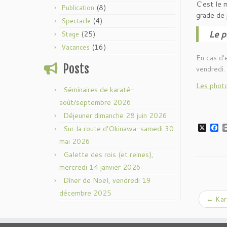
C'est le 
(8)
Publication
grade de 
(4)
Spectacle
Le pa
(25)
Stage
(16)
Vacances
En cas d'
Posts
vendredi.
Les photo
Séminaires de karaté-
août/septembre 2026
Déjeuner dimanche 28 juin 2026
X
F
Sur la route d’Okinawa-samedi 30
a
mai 2026
c
e
Galette des rois (et reines),
b
o
mercredi 14 janvier 2026
o
Dîner de Noël, vendredi 19
k
décembre 2025
←
Kara