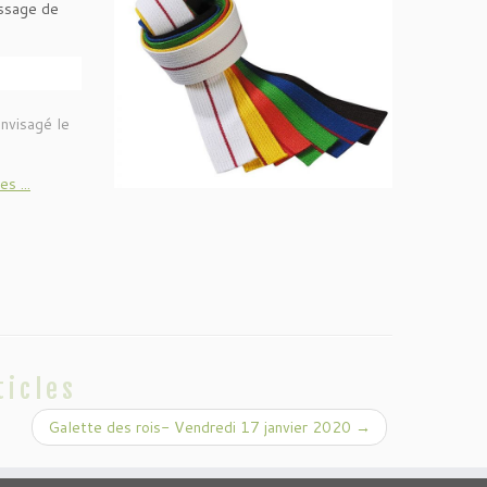
assage de
nvisagé le
s ...
ticles
Galette des rois- Vendredi 17 janvier 2020
→