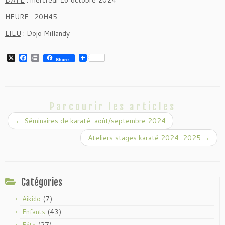
HEURE
: 20H45
LIEU
: Dojo Millandy
X
F
P
Share
a
r
c
i
e
n
b
t
o
o
Parcourir les articles
k
←
Séminaires de karaté-août/septembre 2024
Ateliers stages karaté 2024-2025
→
Catégories
(7)
Aikido
(43)
Enfants
(27)
Fête