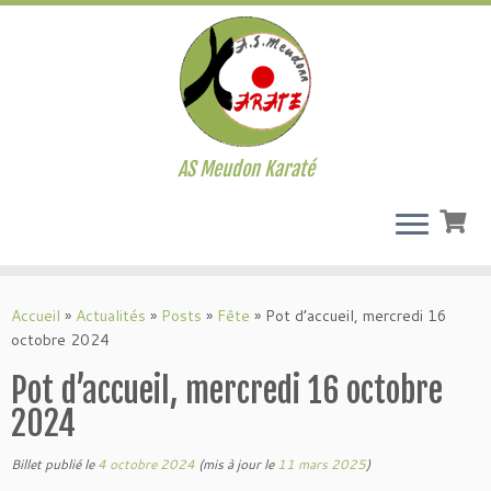
AS Meudon Karaté
Passer
au
Accueil
»
Actualités
»
Posts
»
Fête
»
Pot d’accueil, mercredi 16
contenu
octobre 2024
Pot d’accueil, mercredi 16 octobre
2024
Billet publié le
4 octobre 2024
(mis à jour le
11 mars 2025
)