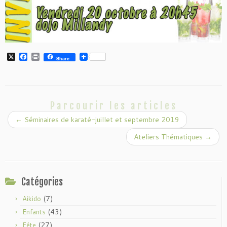
X
F
P
Share
a
r
c
i
e
n
b
t
o
o
Parcourir les articles
k
←
Séminaires de karaté-juillet et septembre 2019
Ateliers Thématiques
→
Catégories
(7)
Aikido
(43)
Enfants
(27)
Fête