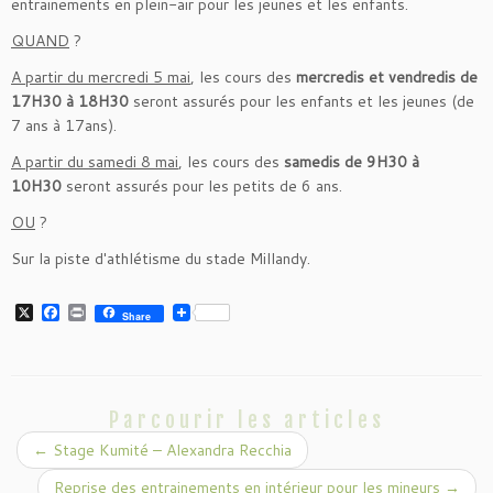
entrainements en plein-air pour les jeunes et les enfants.
QUAND
?
A partir du mercredi 5 mai
, les cours des
mercredis et vendredis de
17H30 à 18H30
seront assurés pour les enfants et les jeunes (de
7 ans à 17ans).
A partir du samedi 8 mai
, les cours des
samedis de 9H30 à
10H30
seront assurés pour les petits de 6 ans.
OU
?
Sur la piste d'athlétisme du stade Millandy.
X
F
P
Share
a
r
c
i
e
n
b
t
o
o
Parcourir les articles
k
←
Stage Kumité – Alexandra Recchia
Reprise des entrainements en intérieur pour les mineurs
→