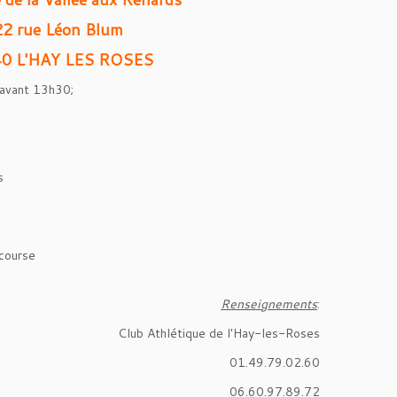
22 rue Léon Blum
0 L'HAY LES ROSES
 avant 13h30;
s
 course
Renseignements
:
Club Athlétique de l'Hay-les-Roses
01.49.79.02.60
06.60.97.89.72