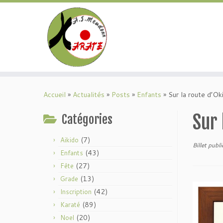
Passer
au
Accueil
»
Actualités
»
Posts
»
Enfants
»
Sur la route d’O
contenu
Sur 
Catégories
(7)
Aikido
Billet publi
(43)
Enfants
(27)
Fête
(13)
Grade
(42)
Inscription
(89)
Karaté
(20)
Noel