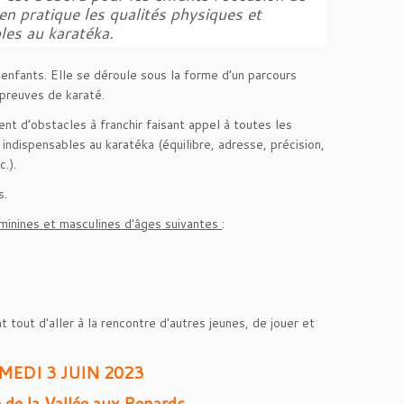
n pratique les qualités physiques et
bles au karatéka.
 enfants. Elle se déroule sous la forme d’un parcours
preuves de karaté.
t d’obstacles à franchir faisant appel à toutes les
 indispensables au karatéka (équilibre, adresse, précision,
c.).
s.
éminines et masculines d'âges suivantes
:
 tout d'aller à la rencontre d'autres jeunes, de jouer et
MEDI 3 JUIN 2023
de la Vallée aux Renards