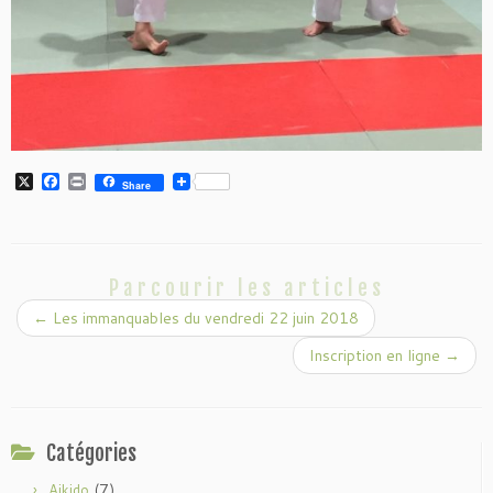
X
F
P
Share
a
r
c
i
e
n
b
t
o
o
Parcourir les articles
k
←
Les immanquables du vendredi 22 juin 2018
Inscription en ligne
→
Catégories
(7)
Aikido