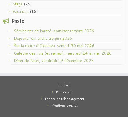
(25)
Stage
(16)
Vacances
Posts
Séminaires de karaté-août/septembre 2026
Déjeuner dimanche 28 juin 2026
Sur la route d’Okinawa-samedi 30 mai 2026
Galette des rois (et reines), mercredi 14 janvier 2026
Dîner de Noël, vendredi 19 décembre 2025
Contact
Plan du site
Espace de téléchargement
Mentions Légales