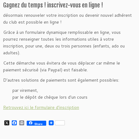
Gagnez du temps ! inscrivez-vous en ligne !
désormais renouveler votre inscription ou devenir nouvel adhérent
du club est possible en ligne !
Grâce à un formulaire dynamique remplissable en ligne, vous
pourrez renseigner toutes les informations utiles à votre
inscription, pour une, deux ou trois personnes (enfants, ado ou
adultes).
Cette démarche vous évitera de vous déplacer car même le
paiement sécurisé (via Paypal) est faisable.
D'autres solutions de paiements sont également possibles:
par virement,
par le dépôt de chèque lors d'un cours
Retrouvez ici le formulaire d'inscription
X
F
P
Share
a
r
c
i
e
n