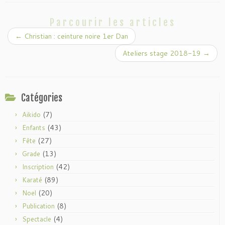
b
t
o
o
Parcourir les articles
k
←
Christian : ceinture noire 1er Dan
Ateliers stage 2018-19
→
Catégories
(7)
Aikido
(43)
Enfants
(27)
Fête
(13)
Grade
(42)
Inscription
(89)
Karaté
(20)
Noel
(8)
Publication
(4)
Spectacle