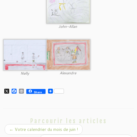
John-Allan
Alexandre
Nelly
X
F
P
Share
a
r
c
i
e
n
b
t
o
o
Parcourir les articles
k
←
Votre calendrier du mois de juin !